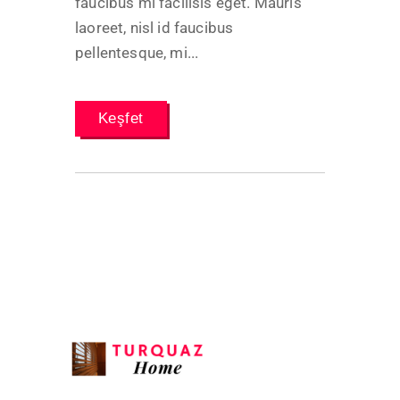
faucibus mi facilisis eget. Mauris
laoreet, nisl id faucibus
pellentesque, mi...
Keşfet