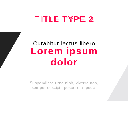
TITLE
TYPE 2
Curabitur lectus libero
Lorem ipsum
dolor
Suspendisse urna nibh, viverra non,
semper suscipit, posuere a, pede.