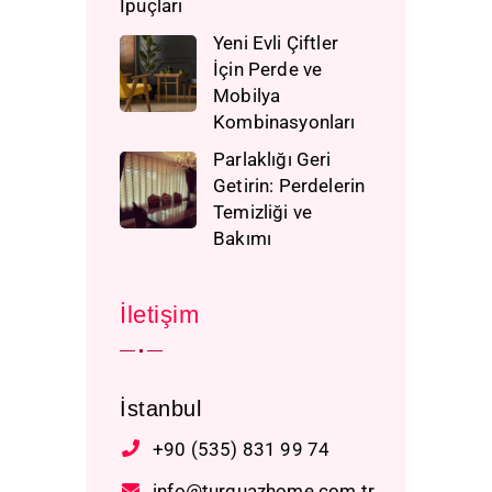
İpuçları
Yeni Evli Çiftler
İçin Perde ve
Mobilya
Kombinasyonları
Parlaklığı Geri
Getirin: Perdelerin
Temizliği ve
Bakımı
İletişim
İstanbul
+90 (535) 831 99 74
info@turquazhome.com.tr