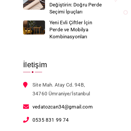
Değiştirin: Doğru Perde
Seçimi İpuçları
Yeni Evli Çiftler İçin
Perde ve Mobilya
Kombinasyonları
İletişim
Site Mah. Atay Cd. 94B,
34760 Ümraniye/İstanbul
vedatozcan34@gmail.com
0535 831 99 74