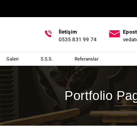
İletişim
Epos
0535 831 99 74
veda
Galeri
S.S.S.
Referanslar
Portfolio Pa